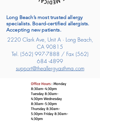
Long Beach’s most trusted allergy
specialists. Board-certified allergists.
Accepting new patients.
2220 Clark Ave, Unit A · Long Beach,
CA 90815
Tel.
(562) 997-7888
/ Fax
(562)
684 -4899
support@theallergyasthma.com
Office Hours
: Monday
8:30am-4:30pm
Tuesday 8:30am-
4:30pm Wednesday
8:30am-5:30pm
Thursday 8:30am-
5:30pm Friday 8:30am-
4:30pm