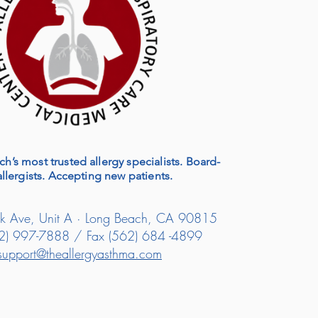
h’s most trusted allergy specialists. Board-
allergists. Accepting new patients.
k Ave, Unit A · Long Beach, CA 90815
62) 997-7888 / Fax (562) 684 -4899
support@theallergyasthma.com