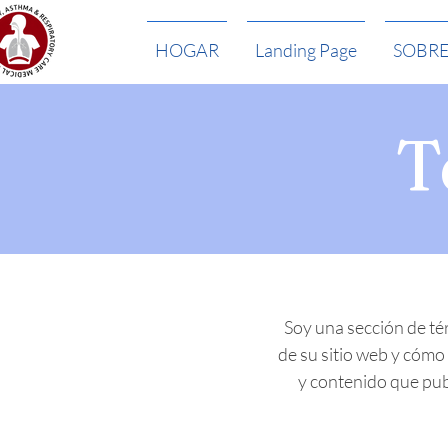
HOGAR
Landing Page
SOBR
T
Soy una sección de té
de su sitio web y cómo 
y contenido que publ